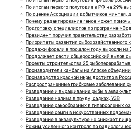
По итогам первого полугодия прибыль россий
По итогам первого полугодия в РФ на 29% в
По оценке Ассоциации добытчиков минтая, д
Почему редактирование генов может помочь
Подготовку специалистов по программе «Вод
Президент поручил правительству разработ
Приоритеты развития рыбохозяйственного 
Продажи форели в прошлом году выросли на 3
Продолжает расти общероссийский вылов ры
Проекты строительства 25 рыбоперерабатыв
Производители камбалы на Аляске объедини
Производство красной икры достигло в Росс
Распространенные грибковые заболевания ры
Разведение и выращивание рыбы в аквакуль
Разведение налима в пруду, садках, УЗВ
Разведение ракообразных в гиперсоленых озе
Разведение семги в искусственных водоема
Разведение в аквакультуре не снижает пище
Режим усиленного контроля по радиологиче