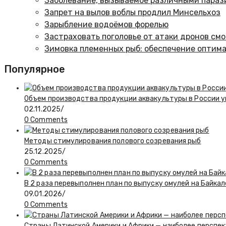
Заболевание, вызываемое различными парази
Запрет на вылов воблы продлил Минсельхоз
Зарыбление водоёмов форелью
Застраховать поголовье от атаки дронов см
Зимовка племенных рыб: обеспечение оптим
Популярное
Объем производства продукции аквакультуры в России у
02.11.2025
/
0 Comments
Методы стимулирования полового созревания рыб
25.12.2025
/
0 Comments
В 2 раза перевыполнен план по выпуску омулей на Байкал
09.01.2026
/
0 Comments
Страны Латинской Америки и Африки — наиболее перспек