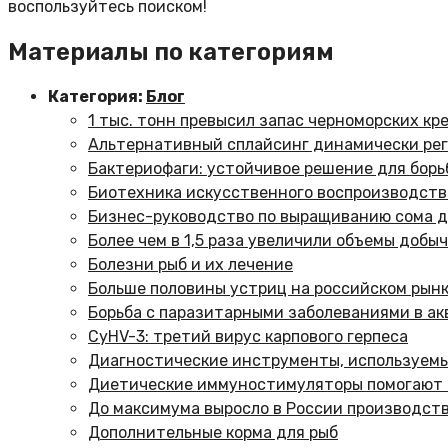
воспользуйтесь поиском!
Материалы по категориям
Категория:
Блог
1 тыс. тонн превысил запас черноморских кр
Альтернативный сплайсинг динамически рег
Бактериофаги: устойчивое решение для борьб
Биотехника искусственного воспроизводств
Бизнес-руководство по выращиванию сома 
Более чем в 1,5 раза увеличили объемы добы
Болезни рыб и их лечение
Больше половины устриц на российском рын
Борьба с паразитарными заболеваниями в ак
CyHV-3: третий вирус карпового герпеса
Диагностические инструменты, используемы
Диетические иммуностимуляторы помогают б
До максимума выросло в России производст
Дополнительные корма для рыб