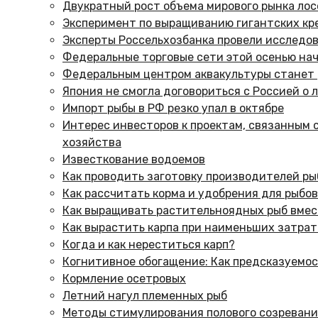
Двукратный рост объема мирового рынка ло
Эксперимент по выращиванию гигантских кр
Эксперты Россельхозбанка провели исследо
Федеральные торговые сети этой осенью нач
Федеральным центром аквакультуры станет 
Япония не смогла договориться с Россией о 
Импорт рыбы в РФ резко упал в октябре
Интерес инвесторов к проектам, связанным 
хозяйства
Известкование водоемов
Как проводить заготовку производителей ры
Как рассчитать корма и удобрения для рыбо
Как выращивать растительноядных рыб вмес
Как вырастить карпа при наименьших затрат
Когда и как нереститься карп?
Когнитивное обогащение: Как предсказуемо
Кормление осетровых
Летний нагул племенных рыб
Методы стимулирования полового созревани