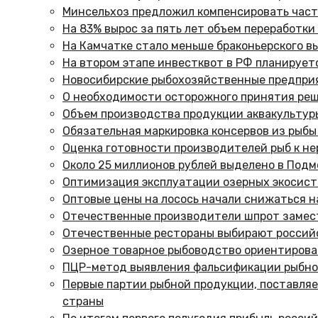
Минсельхоз предложил компенсировать част
На 83% вырос за пять лет объем переработки
На Камчатке стало меньше браконьерского в
На втором этапе инвестквот в РФ планирует
Новосибирские рыбохозяйственные предпри
О необходимости осторожного принятия реш
Объем производства продукции аквакультуры
Обязательная маркировка консервов из рыбы 
Оценка готовности производителей рыб к не
Около 25 миллионов рублей выделено в Под
Оптимизация эксплуатации озерных экосис
Оптовые цены на лосось начали снижаться на
Отечественные производители шпрот замес
Отечественные рестораны выбирают россий
Озерное товарное рыбоводство ориентирова
ПЦР-метод выявления фальсификации рыбног
Первые партии рыбной продукции, поставляе
страны