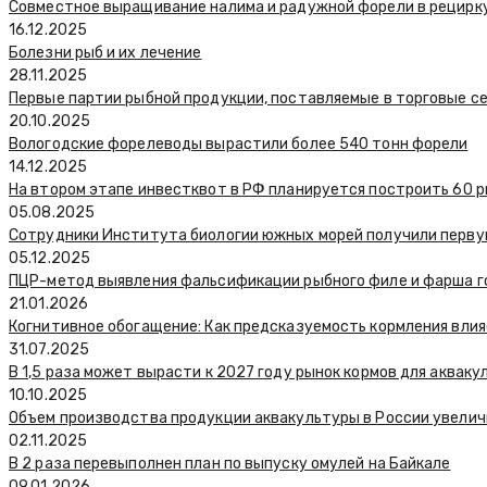
Совместное выращивание налима и радужной форели в рецирку
16.12.2025
Болезни рыб и их лечение
28.11.2025
Первые партии рыбной продукции, поставляемые в торговые се
20.10.2025
Вологодские форелеводы вырастили более 540 тонн форели
14.12.2025
На втором этапе инвестквот в РФ планируется построить 60
05.08.2025
Сотрудники Института биологии южных морей получили первую
05.12.2025
ПЦР-метод выявления фальсификации рыбного филе и фарша г
21.01.2026
Когнитивное обогащение: Как предсказуемость кормления вли
31.07.2025
В 1,5 раза может вырасти к 2027 году рынок кормов для аквак
10.10.2025
Объем производства продукции аквакультуры в России увелич
02.11.2025
В 2 раза перевыполнен план по выпуску омулей на Байкале
09.01.2026