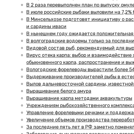
В 2 раза перевыполнен план по выпуску омул
В июле российские рыбаки выловили на 7,2% 
В Минсельхозе подготовят инициативу о ра
и сардины иваси
В нынешнем году ожидается положительная
В волгоградские водоемы только за последн
Видовой состав рыб, рекомендуемый для вы
Вирус отека карпа: выбор и взаимодействие
обыкновенного карпа, распространение и в
Вологодские форелеводы вырастили более 5
Выдерживание производителей рыбы в есте
Вылов дальневосточной сардины, известной к
Выращивание белого амура
Выращивание карпа методами аквакультуры
Учреждениям рыбохозяйственного комплекса
Управление форелевыми речками и поддержа
Увеличение объемов производства перерабо
За последние пять лет в РФ заметно поменя