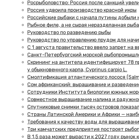
Росрыболовство: Россия после санкций увели
Россия удвоила производство красной икры
Российские рыбаки с начала путины добыли 
Рыбное филе, а не сырая неразделанная рыба
Руководство по разведению рыбы
Руководство по управлению прудом для нач
С 1 августа правительство ввело запрет на
Санкт-Петербургский морской рыбопромышле
Скрининг на антитела идентифицирует 78 пр
у обыкновенного карпа, Cyprinus carpio L.
Смолтификация атлантического лосося (Salmo
Сом африканский: выращивание и разведени
Сотрудники Института биологии южных море
Совместное выращивание налима и радужной
Спутниковые снимки тысяч островов показал
Страны Латинской Америки и Африки — наиб
Требования к качеству воды для выращиван
Три камчатских предприятия построят рыбо
В 1,5 раза может вырасти к 2027 году рынок 