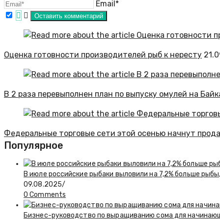
Email*
Оценка готовности производителей рыб к нересту
21.
В 2 раза перевыполнен план по выпуску омулей на Байк
Федеральные торговые сети этой осенью начнут продав
Популярное
В июле российские рыбаки выловили на 7,2% больше рыбы
09.08.2025
/
0 Comments
Бизнес-руководство по выращиванию сома для начинаю