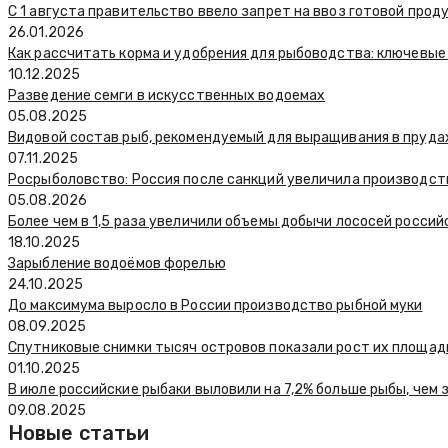
С 1 августа правительство ввело запрет на ввоз готовой про
26.01.2026
Как рассчитать корма и удобрения для рыбоводства: ключевые
10.12.2025
Разведение семги в искусственных водоемах
05.08.2025
Видовой состав рыб, рекомендуемый для выращивания в пруда
07.11.2025
Росрыболовство: Россия после санкций увеличила производств
05.08.2026
Более чем в 1,5 раза увеличили объемы добычи лососей россий
18.10.2025
Зарыбление водоёмов форелью
24.10.2025
До максимума выросло в России производство рыбной муки
08.09.2025
Спутниковые снимки тысяч островов показали рост их площади
01.10.2025
В июле российские рыбаки выловили на 7,2% больше рыбы, чем 
09.08.2025
Новые статьи