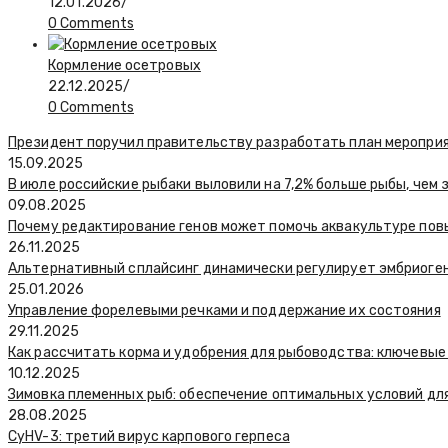
12.01.2026
/
0 Comments
Кормление осетровых
22.12.2025
/
0 Comments
Президент поручил правительству разработать план меропри
15.09.2025
В июле российские рыбаки выловили на 7,2% больше рыбы, чем 
09.08.2025
Почему редактирование генов может помочь аквакультуре по
26.11.2025
Альтернативный сплайсинг динамически регулирует эмбриоген
25.01.2026
Управление форелевыми речками и поддержание их состояния
29.11.2025
Как рассчитать корма и удобрения для рыбоводства: ключевые
10.12.2025
Зимовка племенных рыб: обеспечение оптимальных условий дл
28.08.2025
CyHV-3: третий вирус карпового герпеса