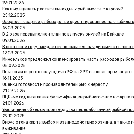
19.01.2026
Как выращивать растительноядных рыб вместе с карпом?
25.12.2025
Озерное товарное рыбоводство ориентированное на стабильн
15.08.2025
В 2 раза перевыполнен план по выпуску омулей на Байкале
09.01.2026
В нынешнем году ожидается положительная динамика вылова 
12.08.2025
Минсельхоз предложил компенсировать часть расходов рыбол
05.09.2025
По итогам первого полугодия в РФ на 29% выросло производст
16.11.2025
Оценка готовности производителей рыб к нересту
21.09.2025
ПЦР-метод выявления фальсификации рыбного филе и фарша г
21.01.2026
Увеличение объемов производства переработанной рыбной пр
29.10.2025
Вирус отека карпа: выбор и взаимодействие хозяина, а также
выживание