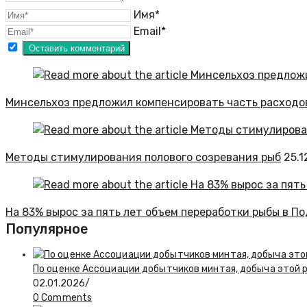
Имя*
Email*
Минсельхоз предложил компенсировать часть расходо
Методы стимулирования полового созревания рыб
25.1
На 83% вырос за пять лет объем переработки рыбы в П
Популярное
По оценке Ассоциации добытчиков минтая, добыча этой 
02.01.2026
/
0 Comments