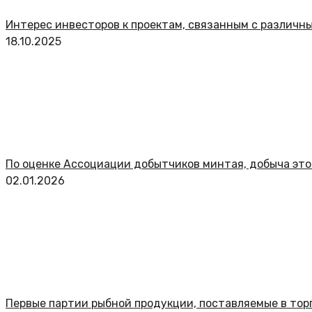
Интерес инвесторов к проектам, связанным с различн
18.10.2025
По оценке Ассоциации добытчиков минтая, добыча это
02.01.2026
Первые партии рыбной продукции, поставляемые в тор