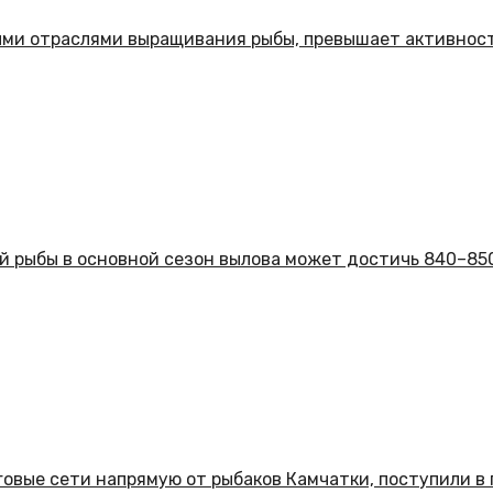
ыми отраслями выращивания рыбы, превышает активность
й рыбы в основной сезон вылова может достичь 840–850
говые сети напрямую от рыбаков Камчатки, поступили в