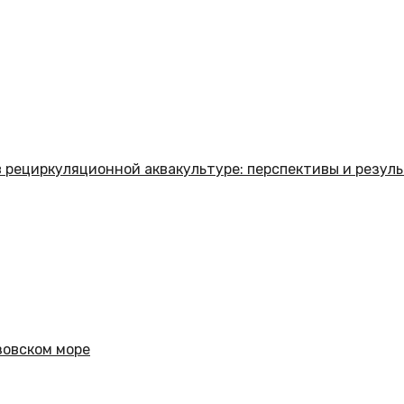
 рециркуляционной аквакультуре: перспективы и резул
зовском море