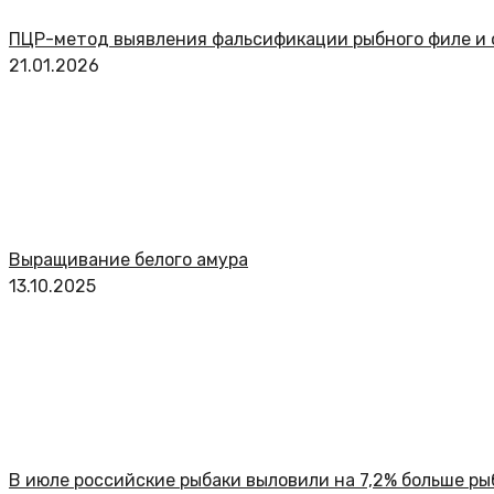
ПЦР-метод выявления фальсификации рыбного филе и 
21.01.2026
Выращивание белого амура
13.10.2025
В июле российские рыбаки выловили на 7,2% больше ры