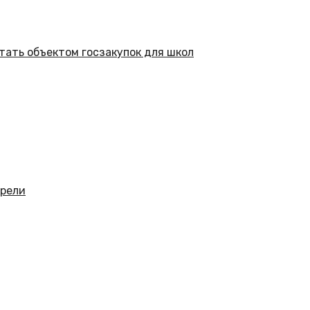
тать объектом госзакупок для школ
орели