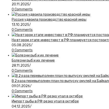
20.11.2025
/
0 Comments
Россия удвоила производство красной икры
13.10.2025
/
0 Comments
На втором этапе инвестквот в РФ планируется построи
05.08.2025
/
0 Comments
Болезни рыб и их лечение
28.11.2025
/
0 Comments
В 2 раза перевыполнен план по выпуску омулей на Байкал
09.01.2026
/
0 Comments
Импорт рыбы в РФ резко упал в октябре
04.12.2025
/