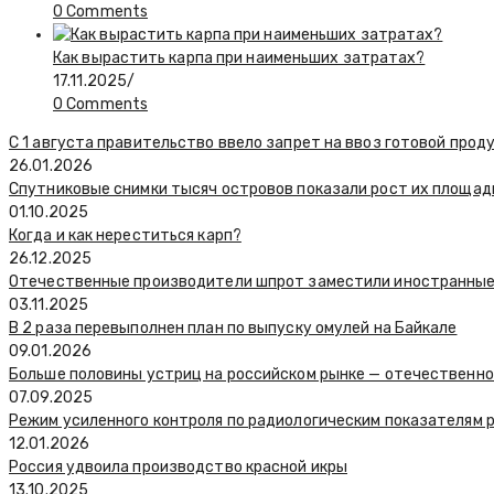
0 Comments
Как вырастить карпа при наименьших затратах?
17.11.2025
/
0 Comments
С 1 августа правительство ввело запрет на ввоз готовой про
26.01.2026
Спутниковые снимки тысяч островов показали рост их площади
01.10.2025
Когда и как нереститься карп?
26.12.2025
Отечественные производители шпрот заместили иностранные 
03.11.2025
В 2 раза перевыполнен план по выпуску омулей на Байкале
09.01.2026
Больше половины устриц на российском рынке — отечественн
07.09.2025
Режим усиленного контроля по радиологическим показателям 
12.01.2026
Россия удвоила производство красной икры
13.10.2025