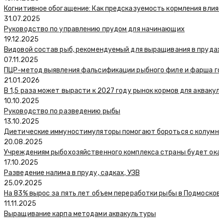
Когнитивное обогащение: Как предсказуемость кормления вли
31.07.2025
Руководство по управлению прудом для начинающих
19.12.2025
Видовой состав рыб, рекомендуемый для выращивания в пруда
07.11.2025
ПЦР-метод выявления фальсификации рыбного филе и фарша г
21.01.2026
В 1,5 раза может вырасти к 2027 году рынок кормов для аквак
10.10.2025
Руководство по разведению рыбы
13.10.2025
Диетические иммуностимуляторы помогают бороться с колумн
20.08.2025
Учреждениям рыбохозяйственного комплекса страны будет ок
17.10.2025
Разведение налима в пруду, садках, УЗВ
25.09.2025
На 83% вырос за пять лет объем переработки рыбы в Подмоско
11.11.2025
Выращивание карпа методами аквакультуры