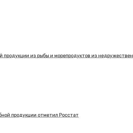
вой продукции из рыбы и морепродуктов из недружестве
бной продукции отметил Росстат