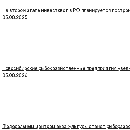
На втором этапе инвестквот в РФ планируется постро
05.08.2025
Новосибирские рыбохозяйственные предприятия увел
05.08.2026
Федеральным центром аквакультуры станет рыборазво