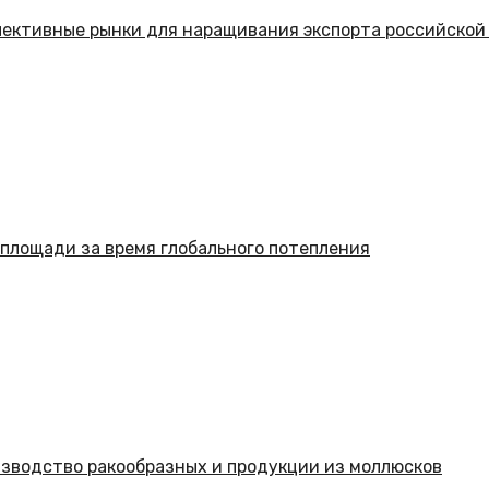
пективные рынки для наращивания экспорта российской
 площади за время глобального потепления
изводство ракообразных и продукции из моллюсков