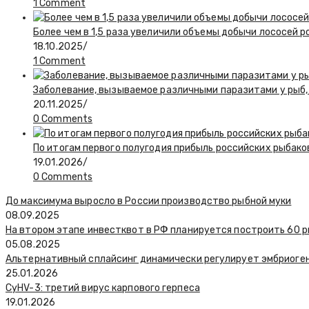
1 Comment
Более чем в 1,5 раза увеличили объемы добычи лососей 
18.10.2025
/
1 Comment
Заболевание, вызываемое различными паразитами у рыб, 
20.11.2025
/
0 Comments
По итогам первого полугодия прибыль российских рыбако
19.01.2026
/
0 Comments
До максимума выросло в России производство рыбной муки
08.09.2025
На втором этапе инвестквот в РФ планируется построить 60
05.08.2025
Альтернативный сплайсинг динамически регулирует эмбриоген
25.01.2026
CyHV-3: третий вирус карпового герпеса
19.01.2026