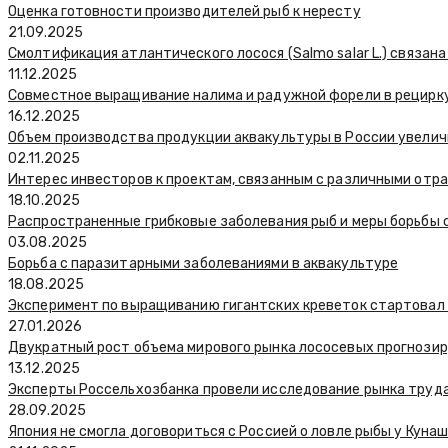
Оценка готовности производителей рыб к нересту
21.09.2025
Смолтификация атлантического лосося (Salmo salar L.) связан
11.12.2025
Совместное выращивание налима и радужной форели в рецирку
16.12.2025
Объем производства продукции аквакультуры в России увелич
02.11.2025
Интерес инвесторов к проектам, связанным с различными отр
18.10.2025
Распространенные грибковые заболевания рыб и меры борьбы 
03.08.2025
Борьба с паразитарными заболеваниями в аквакультуре
18.08.2025
Эксперимент по выращиванию гигантских креветок стартовал 
27.01.2026
Двукратный рост объема мирового рынка лососевых прогнози
13.12.2025
Эксперты Россельхозбанка провели исследование рынка труд
28.09.2025
Япония не смогла договориться с Россией о ловле рыбы у Куна