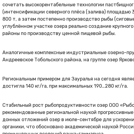
сочетать высокорентабельные технологии пастбищного
(интенсификации северного плёса (залива) площадью 3
800 т, а затем постепенно производство рыбы (сиговые,
углублённом участке озера реально создание крупног
районы по производству ценной пищевой рыбы.
Аналогичные комплексные индустриальные озерно-прудо
Андреевское Тобольского района, на группе озер Ярко
Региональным примером для Зауралья на сегодня явля
достигла 140 кг/га, при максимальных 190…280 кг/га.
Стабильный рост рыбопродуктивности озер ООО «Рыбо
рекомендованные региональной наукой прогрессивные
донных отложений озер в июле-сентябре для ускорени
органики, что обосновано академической наукой Росс
промышленных вселений рачка-гаммаруса.